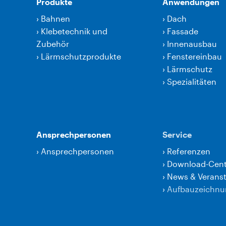
Produkte
Anwendungen
›
Bahnen
›
Dach
›
Klebetechnik und
›
Fassade
Zubehör
›
Innenausbau
›
Lärmschutzprodukte
›
Fenstereinbau
›
Lärmschutz
›
Spezialitäten
Ansprechpersonen
Service
›
Ansprechpersonen
›
Referenzen
›
Download-Cent
›
News & Verans
›
Aufbauzeichn