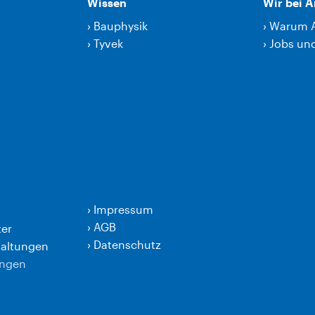
Wissen
Wir bei 
›
Bauphysik
›
Warum 
›
Tyvek
›
Jobs und
›
Impressum
›
AGB
er
›
Datenschutz
taltungen
ungen