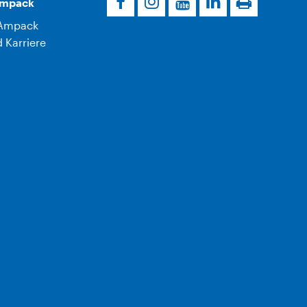
Ampack
Ampack
 Karriere