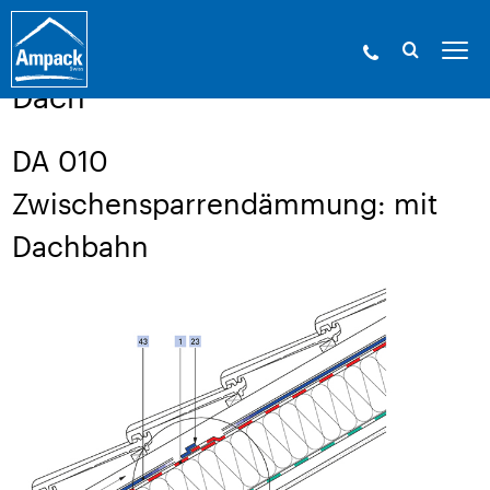
Ampack - Die Experten der Gebäudehülle. Seit
1946.
»
Service
»
Aufbauzeichnungen
Dach
DA 010
Zwischensparrendämmung: mit
Dachbahn