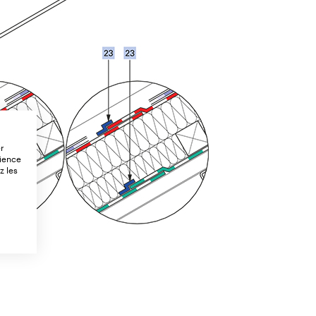
er
rience
z les