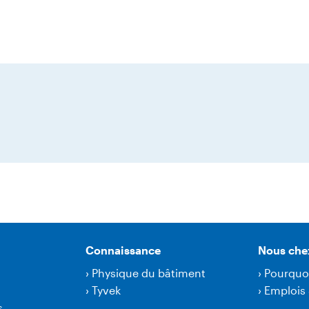
Connaissance
Nous che
›
Physique du bâtiment
›
Pourquo
›
Tyvek
›
Emplois 
s