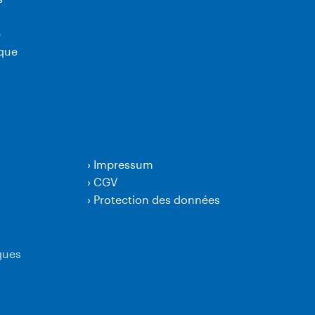
e
ique
›
Impressum
›
CGV
›
Protection des données
ques