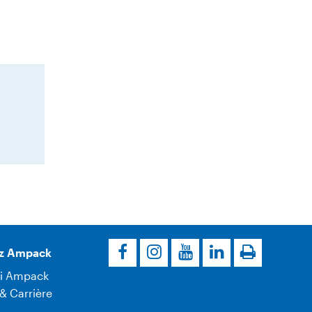
z Ampack
i Ampack
& Carrière