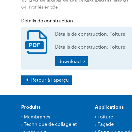
76: Autre solution de collage: Rubans adhésifs intégrés
84: Profilés en tôle
Détails de construction
Détails de construction: Toiture
Détails de construction: Toiture
download
Retour à l‘aperçu
Produits
Applications
›
Membranes
›
Toiture
›
Technique de collage et
›
Façade
accessoires
›
Aménagement