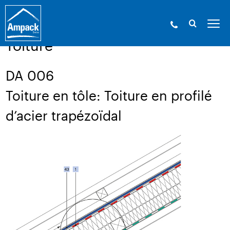
Ampack - Les experts de l’enveloppe du bâtiment. Depuis
1946.
»
Service
»
Dessins techniques
Toiture
DA 006
Toiture en tôle: Toiture en profilé
d’acier trapézoïdal