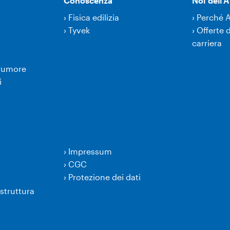
Conoscenza
Noi dell
›
Fisica edilizia
›
Perché 
›
Tyvek
›
Offerte d
carriera
 rumore
i
›
Impressum
›
CGC
›
Protezione dei dati
struttura