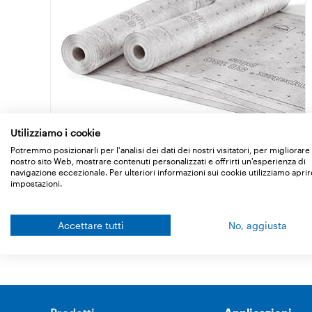
Utilizziamo i cookie
Ampatex SB 130 (plus)
Potremmo posizionarli per l'analisi dei dati dei nostri visitatori, per migliorare 
nostro sito Web, mostrare contenuti personalizzati e offrirti un'esperienza di
Telo d’assito e strato ermetico all’aria
navigazione eccezionale. Per ulteriori informazioni sui cookie utilizziamo aprir
impostazioni.
Dettagli
Accettare tutti
No, aggiusta