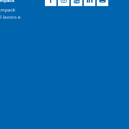
’Ampack
Ampack
i lavoro e