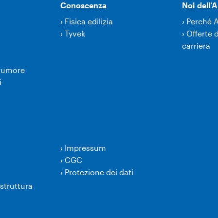
Conoscenza
Noi dell
›
Fisica edilizia
›
Perché 
›
Tyvek
›
Offerte d
carriera
 rumore
i
›
Impressum
›
CGC
›
Protezione dei dati
struttura