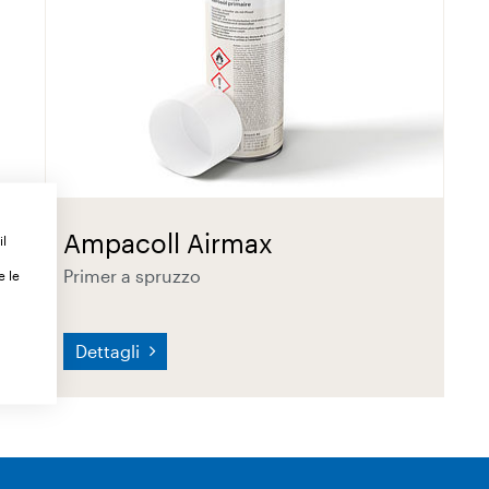
Ampacoll Airmax
il
Primer a spruzzo
e le
Dettagli