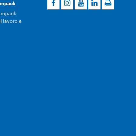
’Ampack
Ampack
i lavoro e