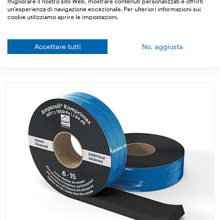
migliorare il nostro sito Web, mostrare contenuti personalizzati e offrirti
Nastro alla gomma butilica per la copertura del
un'esperienza di navigazione eccezionale. Per ulteriori informazioni sui
cookie utilizziamo aprire le impostazioni.
parapetto e come isolamento dei sottodavanzali
Dettagli
Accettare tutti
No, aggiusta