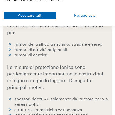
scale
rumori dell’impiantistica, in particolare
dall’impianto sanitario
Accettare tutti
No, aggiusta
I rumori provenienti dall’esterno sono per lo
più:
rumori del traffico tranviario, stradale e aereo
rumori di attività artigianali
rumori di cantieri
Le misure di protezione fonica sono
particolarmente importanti nelle costruzioni
in legno e in quelle leggere. Di seguito i
principali motivi:
spessori ridotti => isolamento dal rumore per via
aerea ridotto
strutture simmetriche => risonanza
legno => ottimo conduttore del suono