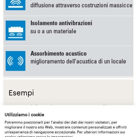
Esempi
Esempi di fonti di rumore generate all’interno:
Utilizziamo i cookie
musica e conversazioni provenienti da altri
Potremmo posizionarli per l'analisi dei dati dei nostri visitatori, per
appartamenti risp. locali
migliorare il nostro sito Web, mostrare contenuti personalizzati e offrirti
un'esperienza di navigazione eccezionale. Per ulteriori informazioni sui
rumori da calpestio provenienti da solette e
cookie utilizziamo aprire le impostazioni.