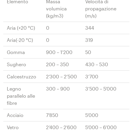
Elemento
Massa
Velocità di
volumica
propagazione
(kg/m3)
(m/s)
Aria (+20 °C)
0
344
Aria(-20 °C)
0
319
Gomma
900 – 1’200
50
Sughero
200 – 350
430 – 530
Calcestruzzo
2’300 – 2’500
3’700
Legno
300 – 900
3’500 – 5’000
parallelo alle
fibre
Acciaio
7’850
5’000
Vetro
2’400 – 2’600
5’000 – 6’000