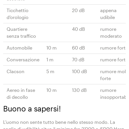
Ticchettio
20 dB
appena
d’orologio
udibile
Quartiere
40 dB
rumore
senza traffico
moderato
Automobile
10 m
60 dB
rumore forte
Conversazione
1 m
70 dB
rumore forte
Clacson
5 m
100 dB
rumore molt
forte
Aereo in fase
10 m
130 dB
rumore
di decollo
insopportabi
Buono a sapersi!
L’uomo non sente tutto bene nello stesso modo. La
soglia di udibilità situa il minimo fra 2’000 e 4’000 Herz.