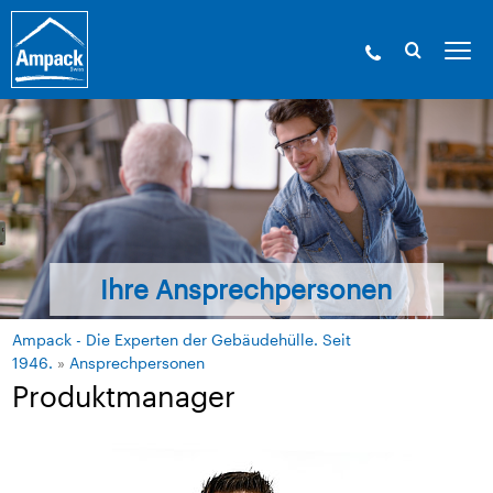
Ihre Ansprechpersonen
Ampack - Die Experten der Gebäudehülle. Seit
1946.
»
Ansprechpersonen
Produktmanager