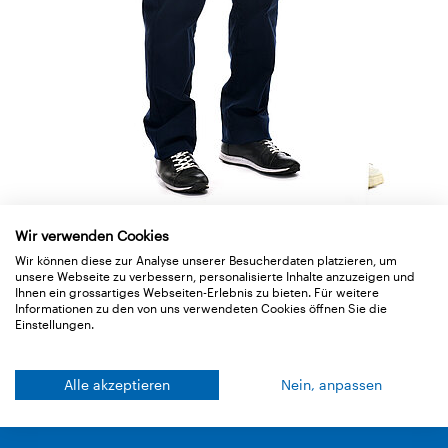
Wir verwenden Cookies
Christian Diethelm
Wir können diese zur Analyse unserer Besucherdaten platzieren, um
Tel. : +49 7621 1610264
unsere Webseite zu verbessern, personalisierte Inhalte anzuzeigen und
Ihnen ein grossartiges Webseiten-Erlebnis zu bieten. Für weitere
E-Mail :
c.diethelm
@
ampack.ch
Informationen zu den von uns verwendeten Cookies öffnen Sie die
Einstellungen.
Zurück zur Übersicht
Alle akzeptieren
Nein, anpassen