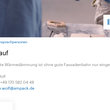
nsprechpersonen
auf
ste Wärmedämmung ist ohne gute Fassadenbahn nur einges
olf
 +49 170 582 04 48
e.wolf
@
ampack.de