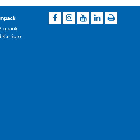
Ampack
Ampack
 Karriere