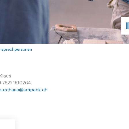
nsprechpersonen
 Klaus
49 7621 1610264
purchase
@
ampack.ch