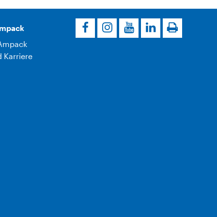
Ampack
Ampack
 Karriere