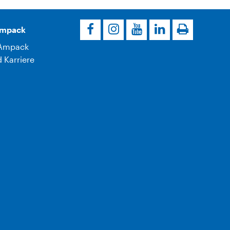
Ampack
Ampack
 Karriere