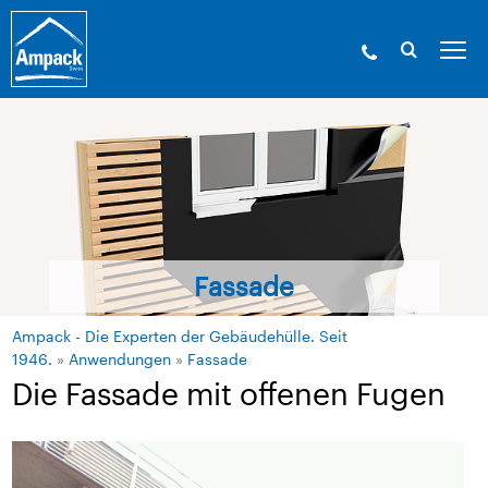
Fassade
Ampack - Die Experten der Gebäudehülle. Seit
1946.
»
Anwendungen
»
Fassade
Die Fassade mit offenen Fugen