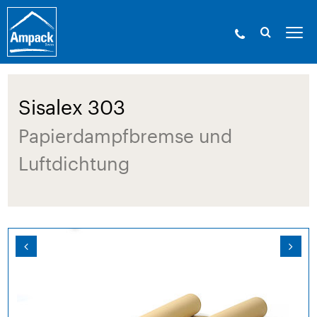
Ampack - Die Experten der Gebäudehülle. Seit
1946.
»
Produkte
»
Bahnen
»
Dampfbremsen
» Sisalex 303
Sisalex 303
Papierdampfbremse und
Luftdichtung