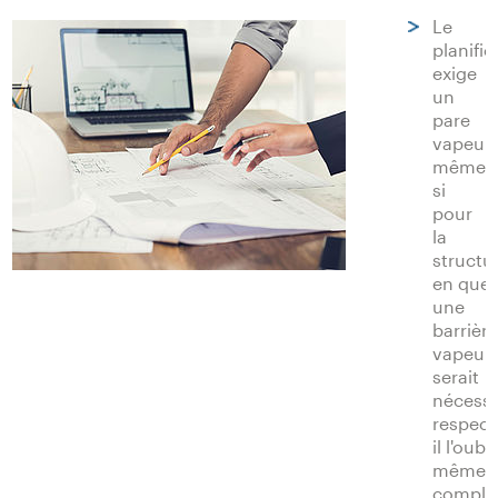
Le
planific
exige
un
pare
vapeur,
même
si
pour
la
structu
en ques
une
barrière
vapeur
serait
nécessa
respec
il l'oubli
même
complè