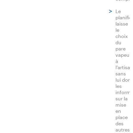
Le
planific
laisse
le
choix
du
pare
vapeur
à
l'artisan
sans
lui don
les
informa
sur la
mise
en
place
des
autres