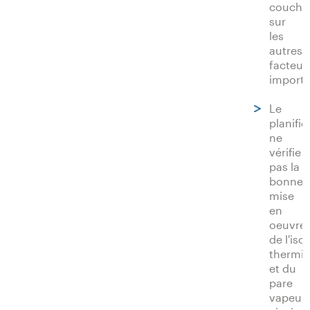
couche
sur
les
autres
facteur
importa
Le
planific
ne
vérifie
pas la
bonne
mise
en
oeuvre
de l'iso
thermi
et du
pare
vapeur