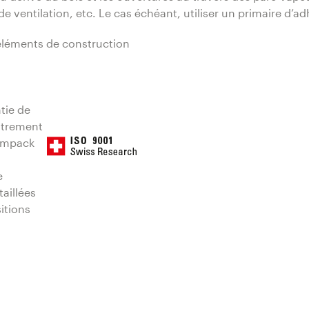
 ventilation, etc. Le cas échéant, utiliser un primaire d’a
éléments de construction
tie de
istrement
 Ampack
e
aillées
itions