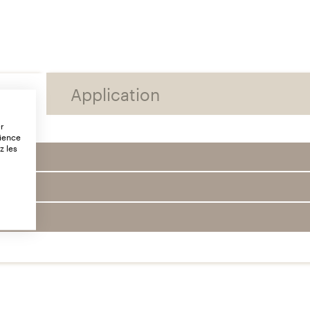
Application
er
rience
z les