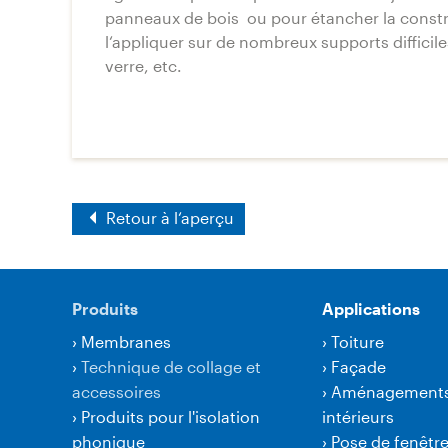
panneaux de bois ou pour étancher la constr
l‘appliquer sur de nombreux supports difficiles 
verre, etc.
Retour à l‘aperçu
Produits
Applications
›
Membranes
›
Toiture
›
Technique de collage et
›
Façade
accessoires
›
Aménagement
›
Produits pour l'isolation
intérieurs
phonique
›
Pose de fenêtr