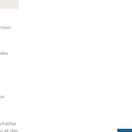
chouc
 des
ux
chéifier
ur et des