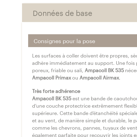
Données de base
Consignes pour la pose
Les surfaces à coller doivent être propres, s
adhère immédiatement au support. Une fois po
poreux, friable ou sali,
Ampacoll BK 535
néces
Ampacoll Primax
ou
Ampacoll Airmax
.
Très forte adhérence
Ampacoll BK 535
est une bande de caoutchouc
d‘une couche protectrice extrêmement flexibl
supérieure. Cette bande d‘étanchéité spéciale
et au vent, de manière simple et durable, le 
comme les chevrons, pannes, tuyaux de ventil
également parfaite pour recouvrir les joints e