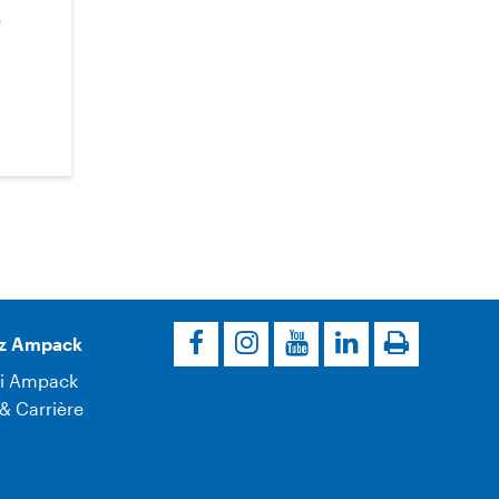
e
z Ampack
i Ampack
& Carrière