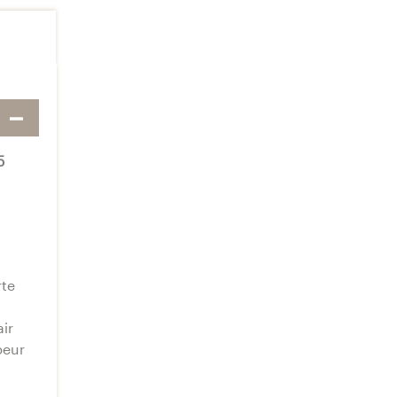
5
rte
ir
peur