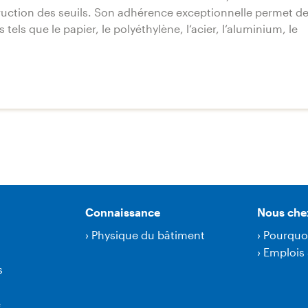
uction des seuils. Son adhérence exceptionnelle permet d
tels que le papier, le polyéthylène, l‘acier, l‘aluminium, le
Connaissance
Nous che
›
Physique du bâtiment
›
Pourquo
›
Emplois 
s
e