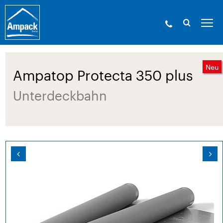
Ampack - Die Experten der Gebäudehülle. Seit
1946.
»
Produkte
»
Bahnen
»
Unterdeckbahnen/Unterspannbahne
» Ampatop Protecta 350 plus
Neu
Ampatop Protecta 350 plus
Unterdeckbahn