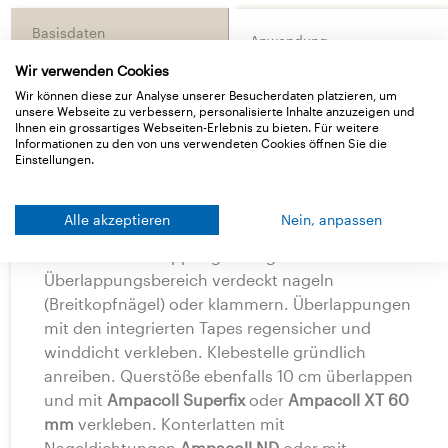
Basisdaten
Anwendung
Wir verwenden Cookies
Wir können diese zur Analyse unserer Besucherdaten platzieren, um
unsere Webseite zu verbessern, personalisierte Inhalte anzuzeigen und
Systemzubehör
Ihnen ein grossartiges Webseiten-Erlebnis zu bieten. Für weitere
Informationen zu den von uns verwendeten Cookies öffnen Sie die
Verarbeitungstipps
Einstellungen.
Ampatop Protecta 350 plus
parallel zur Traufe
Alle akzeptieren
Nein, anpassen
auf vorhandene Tragkonstruktion oder Schalung
mit 10 cm Überlappung verlegen und im
Überlappungsbereich verdeckt nageln
(Breitkopfnägel) oder klammern. Überlappungen
mit den integrierten Tapes regensicher und
winddicht verkleben. Klebestelle gründlich
anreiben. Querstöße ebenfalls 10 cm überlappen
und mit
Ampacoll Superfix
oder
Ampacoll XT 60
mm
verkleben. Konterlatten mit
Nageldichtungen
Ampacoll ND
oder mit