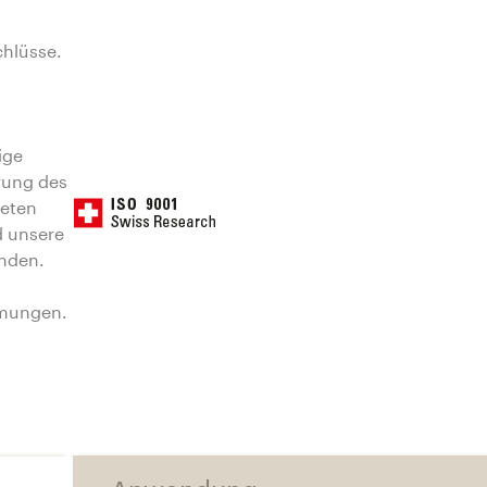
chlüsse.
ige
erung des
deten
d unsere
nden.
mmungen.