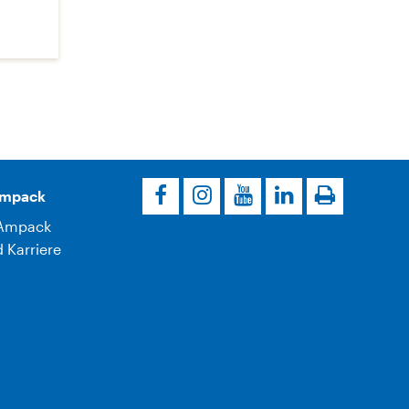
Ampack
Ampack
 Karriere