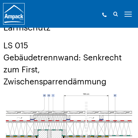
Ampack - Die Experten der Gebäudehülle. Seit
1946.
»
Service
»
Aufbauzeichnungen
Lärmschutz
LS 015
Gebäudetrennwand: Senkrecht
zum First,
Zwischensparrendämmung