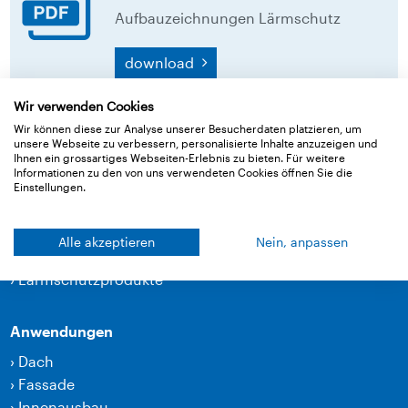
Aufbauzeichnungen Lärmschutz
download
Wir verwenden Cookies
Zurück zur Übersicht
Wir können diese zur Analyse unserer Besucherdaten platzieren, um
unsere Webseite zu verbessern, personalisierte Inhalte anzuzeigen und
Ihnen ein grossartiges Webseiten-Erlebnis zu bieten. Für weitere
Informationen zu den von uns verwendeten Cookies öffnen Sie die
Einstellungen.
Produkte
›
Bahnen
Alle akzeptieren
Nein, anpassen
›
Klebetechnik und Zubehör
›
Lärmschutzprodukte
Anwendungen
›
Dach
›
Fassade
›
Innenausbau