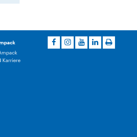
Ampack
Ampack
 Karriere