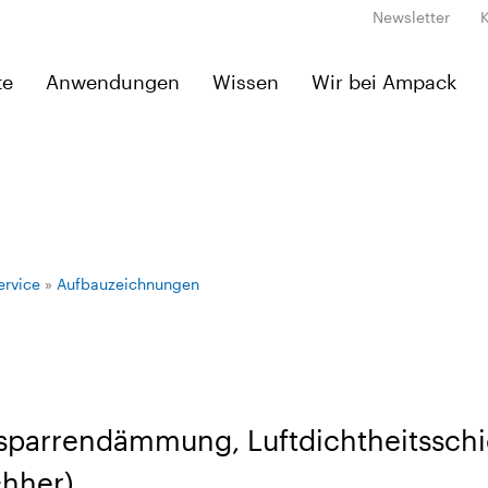
Newsletter
te
Anwendungen
Wissen
Wir bei Ampack
ervice
»
Aufbauzeichnungen
fsparrendämmung, Luftdichtheitsschi
chher)