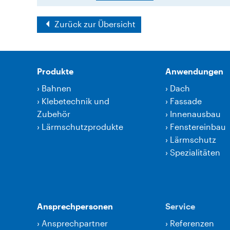
Zurück zur Übersicht
Produkte
Anwendungen
›
Bahnen
›
Dach
›
Klebetechnik und
›
Fassade
Zubehör
›
Innenausbau
›
Lärmschutzprodukte
›
Fenstereinbau
›
Lärmschutz
›
Spezialitäten
Ansprechpersonen
Service
›
Ansprechpartner
›
Referenzen