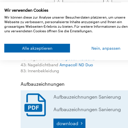
Wir verwenden Cookies
Wir können diese zur Analyse unserer Besucherdaten platzieren, um unsere
Webseite zu verbessern, personalisierte Inhalte anzuzeigen und Ihnen ein
grossartiges Webseiten-Erlebnis zu bieten. Für weitere Informationen zu den
uns verwendeten Cookies öffnen Sie die Einstellungen.
Legende
1: Unterdeckbahn
Ampatop Protecta (plus)
Alle akzeptieren
Nein, anpassen
23: Klebeband
Ampacoll XT 60
43: Nageldichtband
Ampacoll ND.Band
43: Nageldichtband
Ampacoll ND Duo
83: Innenbekleidung
Aufbauzeichnungen
Aufbauzeichnungen Sanierung
Aufbauzeichnungen Sanierung
download