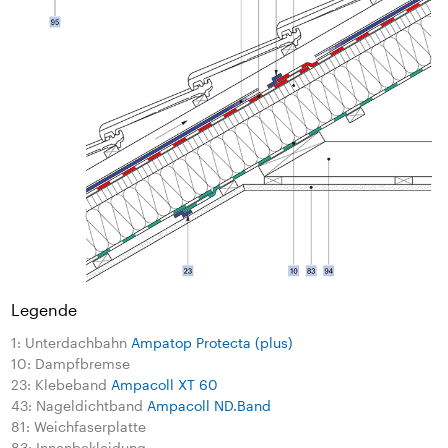
Legende
1: Unterdachbahn
Ampatop Protecta (plus)
10: Dampfbremse
23: Klebeband
Ampacoll XT 60
43: Nageldichtband
Ampacoll ND.Band
81: Weichfaserplatte
83: Innenbekleidung