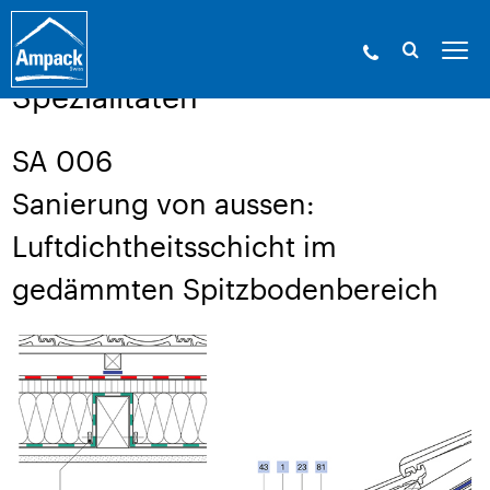
Ampack - Die Experten der Gebäudehülle. Seit
1946.
»
Service
»
Aufbauzeichnungen
Spezialitäten
SA 006
Sanierung von aussen:
Luftdichtheitsschicht im
gedämmten Spitzbodenbereich