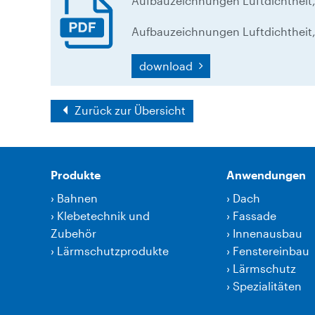
Aufbauzeichnungen Luftdichtheit
Aufbauzeichnungen Luftdichtheit
download
Zurück zur Übersicht
Produkte
Anwendungen
›
Bahnen
›
Dach
›
Klebetechnik und
›
Fassade
Zubehör
›
Innenausbau
›
Lärmschutzprodukte
›
Fenstereinbau
›
Lärmschutz
›
Spezialitäten