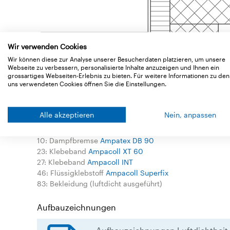
Wir verwenden Cookies
Wir können diese zur Analyse unserer Besucherdaten platzieren, um unsere
Webseite zu verbessern, personalisierte Inhalte anzuzeigen und Ihnen ein
grossartiges Webseiten-Erlebnis zu bieten. Für weitere Informationen zu den
uns verwendeten Cookies öffnen Sie die Einstellungen.
Legende
Alle akzeptieren
Nein, anpassen
7: Winddichtung
Tyvek H1
10: Dampfbremse
Ampatex DB 90
23: Klebeband
Ampacoll XT 60
27: Klebeband
Ampacoll INT
46: Flüssigklebstoff
Ampacoll Superfix
83: Bekleidung (luftdicht ausgeführt)
Aufbauzeichnungen