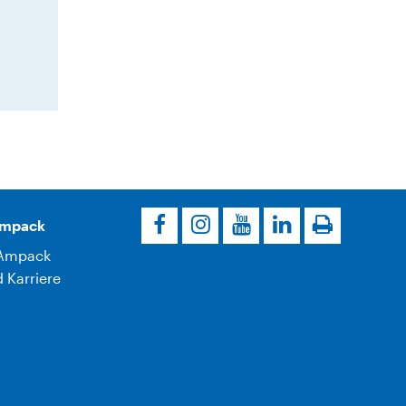
Ampack
Ampack
 Karriere