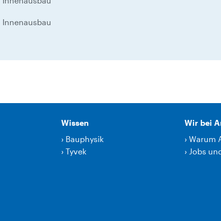
, Innenausbau
, Innenausbau
Wissen
Wir bei 
›
Bauphysik
›
Warum 
›
Tyvek
›
Jobs und