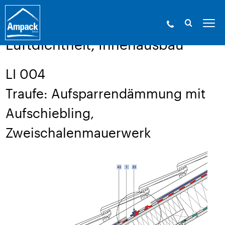
Ampack - Die Experten der Gebäudehülle. Seit
1946.
»
Service
»
Aufbauzeichnungen
Luftdichtheit, Innenausbau
LI 004
Traufe: Aufsparrendämmung mit
Aufschiebling,
Zweischalenmauerwerk