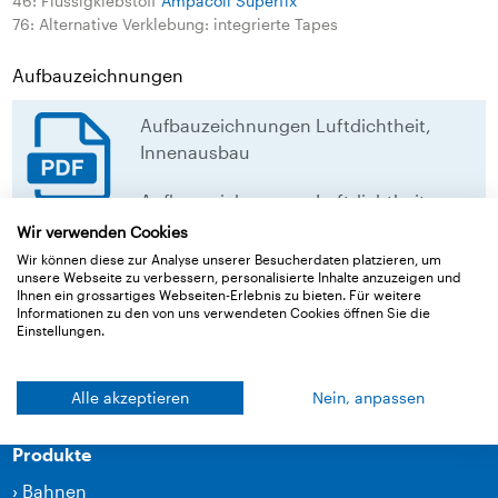
46: Flüssigklebstoff
Ampacoll Superfix
76: Alternative Verklebung: integrierte Tapes
Aufbauzeichnungen
Aufbauzeichnungen Luftdichtheit,
Innenausbau
Aufbauzeichnungen Luftdichtheit,
Innenausbau
Wir verwenden Cookies
Wir können diese zur Analyse unserer Besucherdaten platzieren, um
unsere Webseite zu verbessern, personalisierte Inhalte anzuzeigen und
download
Ihnen ein grossartiges Webseiten-Erlebnis zu bieten. Für weitere
Informationen zu den von uns verwendeten Cookies öffnen Sie die
Einstellungen.
Zurück zur Übersicht
Alle akzeptieren
Nein, anpassen
Produkte
›
Bahnen