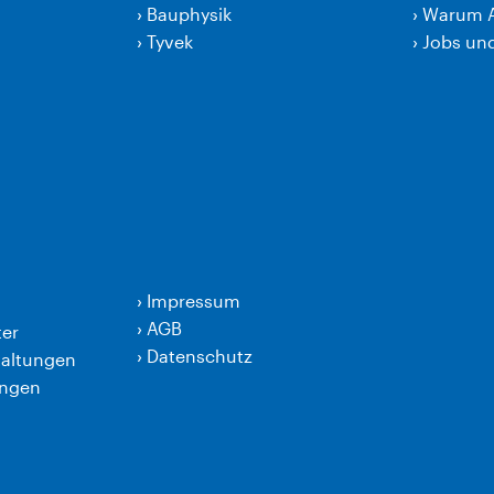
›
Bauphysik
›
Warum 
›
Tyvek
›
Jobs und
›
Impressum
›
AGB
er
›
Datenschutz
taltungen
ungen