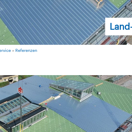
Land
ervice
»
Referenzen