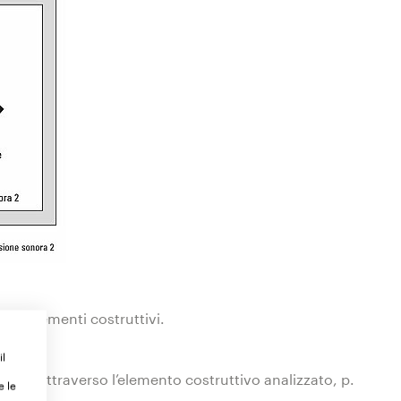
goli elementi costruttivi.
” R
il
mente attraverso l’elemento costruttivo analizzato, p.
e le
ale.