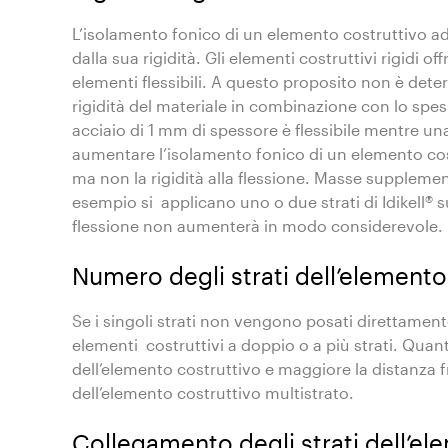
L’isolamento fonico di un elemento costruttivo 
dalla sua rigidità. Gli elementi costruttivi rigidi 
elementi flessibili. A questo proposito non è deter
rigidità del materiale in combinazione con lo spes
acciaio di 1 mm di spessore è flessibile mentre una
aumentare l’isolamento fonico di un elemento co
ma non la rigidità alla flessione. Masse supplement
esempio si applicano uno o due strati di Idikell® su 
flessione non aumenterà in modo considerevole.
Numero degli strati dell’elemento
Se i singoli strati non vengono posati direttamente u
elementi costruttivi a doppio o a più strati. Quanto 
dell’elemento costruttivo e maggiore la distanza fr
dell’elemento costruttivo multistrato.
Collegamento degli strati dell’el