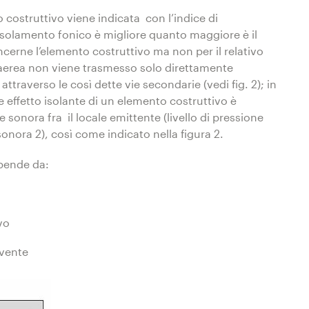
 costruttivo viene indicata con l’indice di
isolamento fonico è migliore quanto maggiore è il
cerne l’elemento costruttivo ma non per il relativo
ia aerea non viene trasmesso solo direttamente
raverso le così dette vie secondarie (vedi fig. 2); in
le effetto isolante di un elemento costruttivo è
e sonora fra il locale emittente (livello di pressione
 sonora 2), così come indicato nella figura 2.
ipende da:
vo
evente