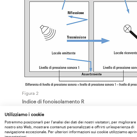
Figura 2
Indice di fonoisolamento R
Indica l’isolamento dal rumore per via aerea di sin
Utilizziamo i cookie
“Indice di fonoisolamento misurato in laboratorio
Potremmo posizionarli per l'analisi dei dati dei nostri visitatori, per migliorare 
nostro sito Web, mostrare contenuti personalizzati e offrirti un'esperienza di
Si utilizza quando il suono si trasmette esclusiva
navigazione eccezionale. Per ulteriori informazioni sui cookie utilizziamo aprir
es. in uno stato di prova senza trasmissione later
impostazioni.