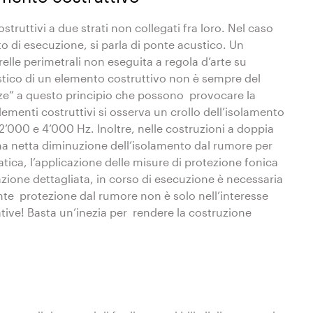
truttivi a due strati non collegati fra loro. Nel caso
o di esecuzione, si parla di ponte acustico. Un
relle perimetrali non eseguita a regola d’arte su
ustico di un elemento costruttivo non è sempre del
nze” a questo principio che possono provocare la
lementi costruttivi si osserva un crollo dell’isolamento
’000 e 4’000 Hz. Inoltre, nelle costruzioni a doppia
na netta diminuzione dell’isolamento dal rumore per
atica, l’applicazione delle misure di protezione fonica
ione dettagliata, in corso di esecuzione è necessaria
ente protezione dal rumore non è solo nell’interesse
ative! Basta un’inezia per rendere la costruzione