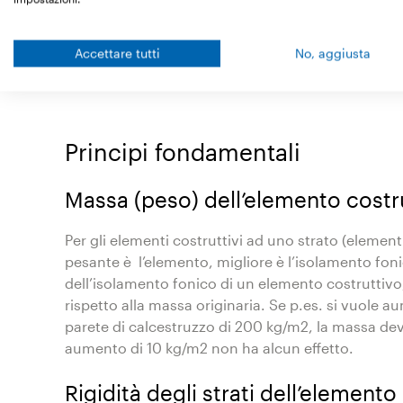
“Indice di fonoisolamento in opera” R’
Accettare tutti
No, aggiusta
Si utilizza in caso di trasmissioni laterali supplem
misurazione può avvenire su un banco di prova o 
Principi fondamentali
Massa (peso) dell’elemento costr
Per gli elementi costruttivi ad uno strato (elementi
pesante è l’elemento, migliore è l’isolamento foni
dell’isolamento fonico di un elemento costruttiv
rispetto alla massa originaria. Se p.es. si vuole 
parete di calcestruzzo di 200 kg/m2, la massa d
aumento di 10 kg/m2 non ha alcun effetto.
Rigidità degli strati dell’elemento