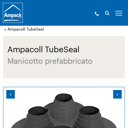
Ampack - Gli esperti in involucri edilizi. Dal
1946.
»
Prodotti
»
Tecnica d’incollaggio e accessori
»
Accessori
per Ampatop Seal (GHS)
» Ampacoll TubeSeal
Ampacoll TubeSeal
Manicotto prefabbricato