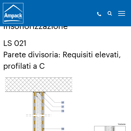
Ampack - Gli esperti in involucri edilizi. Dal
1946.
»
Servizio
»
Disegno di una struttura
Insonorizzazione
LS 021
Parete divisoria: Requisiti elevati,
profilati a C