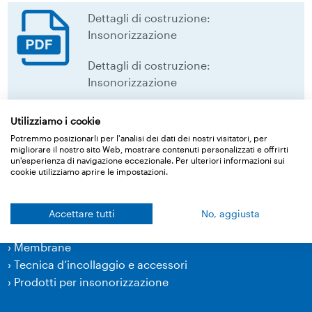
Dettagli di costruzione:
Insonorizzazione
Dettagli di costruzione:
Insonorizzazione
download
Utilizziamo i cookie
Potremmo posizionarli per l'analisi dei dati dei nostri visitatori, per
migliorare il nostro sito Web, mostrare contenuti personalizzati e offrirti
Torna alla panoramica
un'esperienza di navigazione eccezionale. Per ulteriori informazioni sui
cookie utilizziamo aprire le impostazioni.
Accettare tutti
No, aggiusta
Prodotti
›
Membrane
›
Tecnica d’incollaggio e accessori
›
Prodotti per insonorizzazione