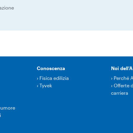
zazione
Conoscenza
Noi dell
›
Fisica edilizia
›
Perché 
›
Tyvek
›
Offerte d
carriera
 rumore
i