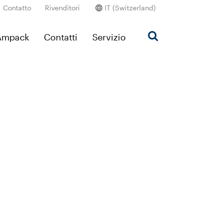
Contatto
Rivenditori
IT (Switzerland)
’Ampack
Contatti
Servizio