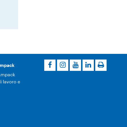
’Ampack
Ampack
i lavoro e