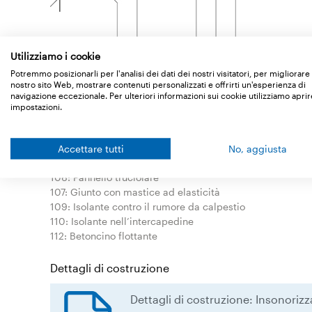
Utilizziamo i cookie
Legend
Potremmo posizionarli per l'analisi dei dati dei nostri visitatori, per migliorare 
nostro sito Web, mostrare contenuti personalizzati e offrirti un'esperienza di
10: Strato ermetico all’aria
Ampatex DB 90
navigazione eccezionale. Per ulteriori informazioni sui cookie utilizziamo aprir
46: Colla liquida
Ampacoll RA
impostazioni.
50: Foglio pesante
Idikell 4001/05
, Uno o due strati.
55: Elemento ammortizzante
Ampaphon Z 600
57: Striscia di feltro 5 mm
Ampaphon Z 101/05
, 40 mm
Accettare tutti
No, aggiusta
100: Lastra di cartongesso 12,5 mm
106: Pannello truciolare
107: Giunto con mastice ad elasticità
109: Isolante contro il rumore da calpestio
110: Isolante nell’intercapedine
112: Betoncino flottante
Dettagli di costruzione
Dettagli di costruzione: Insonoriz