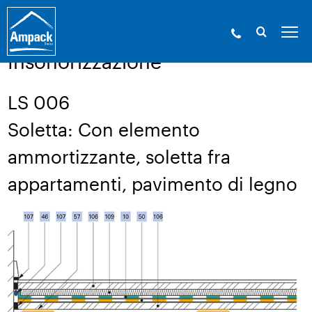
Ampack - Gli esperti in involucri edilizi. Dal
1946.
»
Servizio
»
Disegno di una struttura
Insonorizzazione
LS 006
Soletta: Con elemento
ammortizzante, soletta fra
appartamenti, pavimento di legno