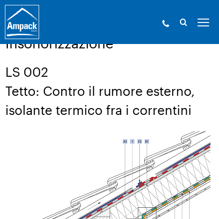
Ampack - Gli esperti in involucri edilizi. Dal
1946.
»
Servizio
»
Disegno di una struttura
Insonorizzazione
LS 002
Tetto: Contro il rumore esterno,
isolante termico fra i correntini