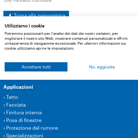
106: Pannello truciolare
Torna alla panoramica
Utilizziamo i cookie
Potremmo posizionarli per l'analisi dei dati dei nostri visitatori, per
migliorare il nostro sito Web, mostrare contenuti personalizzati e offrirti
Prodotti
un'esperienza di navigazione eccezionale. Per ulteriori informazioni sui
cookie utilizziamo aprire le impostazioni.
›
Membrane
›
Tecnica d’incollaggio e accessori
Accettare tutti
No, aggiusta
›
Prodotti per insonorizzazione
Applicazioni
›
Tetto
›
Facciata
›
Finitura interna
›
Posa di finestre
›
Protezione dal rumore
›
Specializzazioni