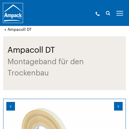
Ampack - Die Experten der Gebäudehülle. Seit
1946.
»
Produkte
»
Klebetechnik und
Zubehör
»
Acrylklebebänder, luftdicht
» Ampacoll DT
Ampacoll DT
Montageband für den
Trockenbau