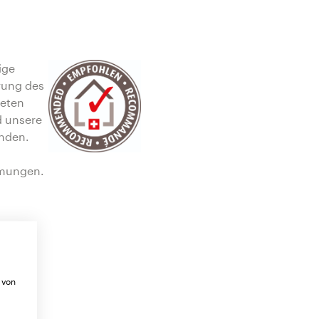
ige
erung des
deten
d unsere
nden.
mmungen.
 von