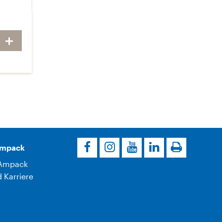
Ampack
Ampack
 Karriere