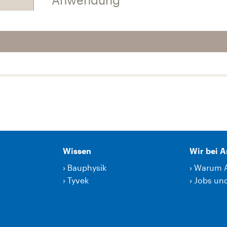
Wissen
Wir bei 
›
Bauphysik
›
Warum 
›
Tyvek
›
Jobs und