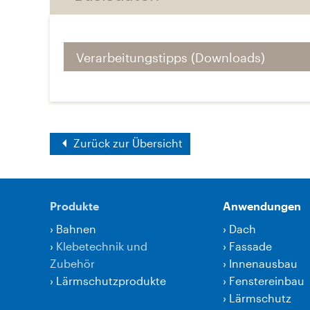
Verarbeitungstipps (Downloads)
Zurück zur Übersicht
Produkte
Anwendungen
›
Bahnen
›
Dach
›
Klebetechnik und
›
Fassade
Zubehör
›
Innenausbau
›
Lärmschutzprodukte
›
Fenstereinbau
›
Lärmschutz