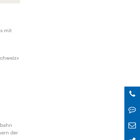
s mit
Schweiz»
hbahn
sern der