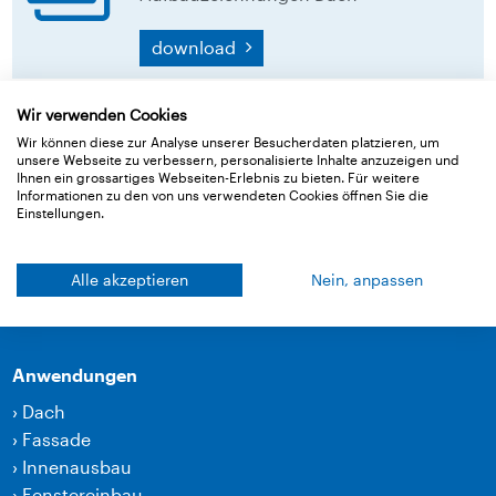
download
Wir verwenden Cookies
Zurück zur Übersicht
Wir können diese zur Analyse unserer Besucherdaten platzieren, um
unsere Webseite zu verbessern, personalisierte Inhalte anzuzeigen und
Ihnen ein grossartiges Webseiten-Erlebnis zu bieten. Für weitere
Informationen zu den von uns verwendeten Cookies öffnen Sie die
Einstellungen.
Produkte
›
Bahnen
Alle akzeptieren
Nein, anpassen
›
Klebetechnik und Zubehör
›
Lärmschutzprodukte
Anwendungen
›
Dach
›
Fassade
›
Innenausbau
›
Fenstereinbau