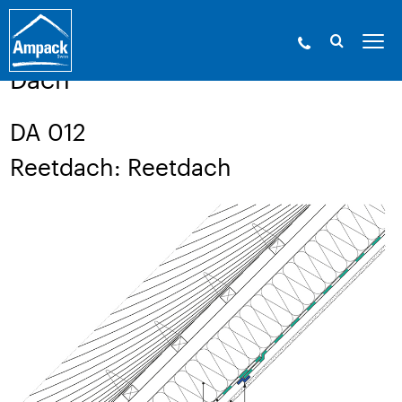
Ampack - Die Experten der Gebäudehülle. Seit
1946.
»
Service
»
Aufbauzeichnungen
Dach
DA 012
Reetdach: Reetdach