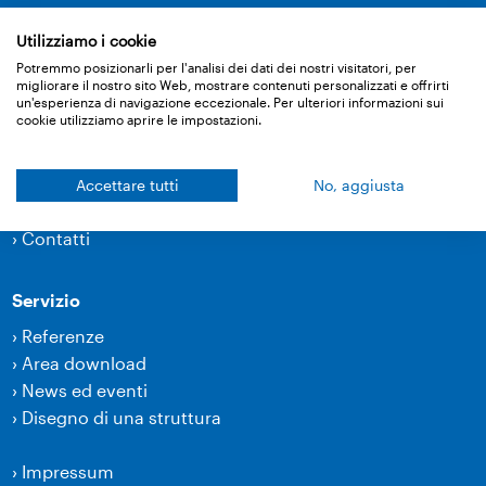
›
Tyvek
Utilizziamo i cookie
Potremmo posizionarli per l'analisi dei dati dei nostri visitatori, per
Noi dell’Ampack
migliorare il nostro sito Web, mostrare contenuti personalizzati e offrirti
un'esperienza di navigazione eccezionale. Per ulteriori informazioni sui
›
Perché Ampack
cookie utilizziamo aprire le impostazioni.
›
Offerte di lavoro e carriera
Accettare tutti
No, aggiusta
Contatti
›
Contatti
Servizio
›
Referenze
›
Area download
›
News ed eventi
›
Disegno di una struttura
›
Impressum