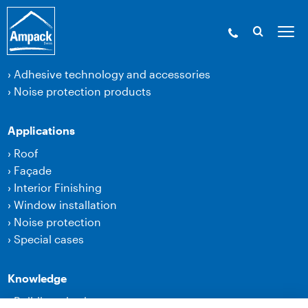
Products
›
Membranes
›
Adhesive technology and accessories
›
Noise protection products
Applications
›
Roof
›
Façade
›
Interior Finishing
›
Window installation
›
Noise protection
›
Special cases
Knowledge
›
Building physics