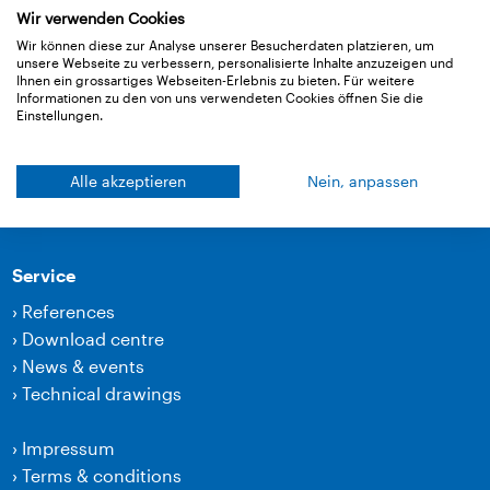
Wir verwenden Cookies
Wir können diese zur Analyse unserer Besucherdaten platzieren, um
We at Ampack
unsere Webseite zu verbessern, personalisierte Inhalte anzuzeigen und
Ihnen ein grossartiges Webseiten-Erlebnis zu bieten. Für weitere
›
Why Ampack
Informationen zu den von uns verwendeten Cookies öffnen Sie die
›
Jobs & Careers
Einstellungen.
Contacts
Alle akzeptieren
Nein, anpassen
›
Contacts
Service
›
References
›
Download centre
›
News & events
›
Technical drawings
›
Impressum
›
Terms & conditions