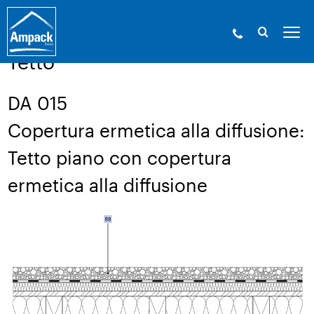
Ampack - Gli esperti in involucri edilizi. Dal
1946.
»
Servizio
»
Disegno di una struttura
Tetto
DA 015
Copertura ermetica alla diffusione:
Tetto piano con copertura
ermetica alla diffusione