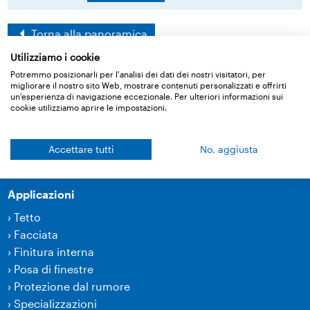
Torna alla panoramica
Utilizziamo i cookie
Potremmo posizionarli per l'analisi dei dati dei nostri visitatori, per
migliorare il nostro sito Web, mostrare contenuti personalizzati e offrirti
Prodotti
un'esperienza di navigazione eccezionale. Per ulteriori informazioni sui
cookie utilizziamo aprire le impostazioni.
›
Membrane
›
Tecnica d’incollaggio e accessori
Accettare tutti
No, aggiusta
›
Prodotti per insonorizzazione
Applicazioni
›
Tetto
›
Facciata
›
Finitura interna
›
Posa di finestre
›
Protezione dal rumore
›
Specializzazioni