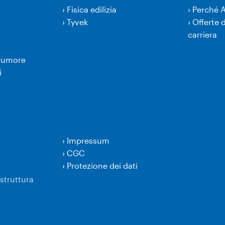
›
Fisica edilizia
›
Perché 
›
Tyvek
›
Offerte d
carriera
 rumore
i
›
Impressum
›
CGC
›
Protezione dei dati
struttura