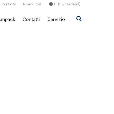
Contatto
Rivenditori
IT (Switzerland)
’Ampack
Contatti
Servizio