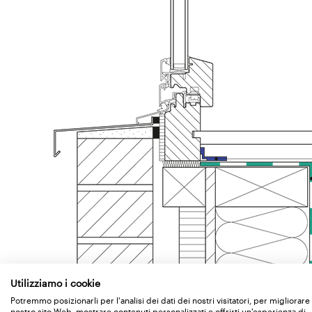
Utilizziamo i cookie
Potremmo posizionarli per l'analisi dei dati dei nostri visitatori, per migliorare 
nostro sito Web, mostrare contenuti personalizzati e offrirti un'esperienza di