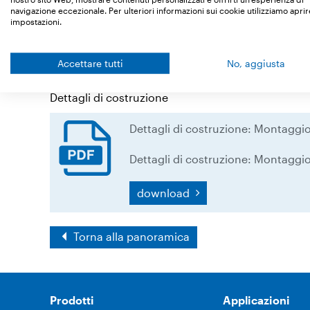
navigazione eccezionale. Per ulteriori informazioni sui cookie utilizziamo aprir
impostazioni.
Legend
10: Freno vapore
Ampatex DB 90
Accettare tutti
No, aggiusta
38: Nastro adesivo
Dettagli di costruzione
Dettagli di costruzione: Montaggio 
Dettagli di costruzione: Montaggio 
download
Torna alla panoramica
Prodotti
Applicazioni