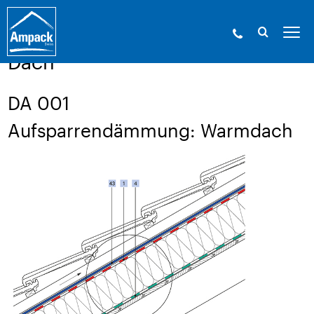
Ampack - Die Experten der Gebäudehülle. Seit
1946.
»
Service
»
Aufbauzeichnungen
Dach
DA 001
Aufsparrendämmung: Warmdach