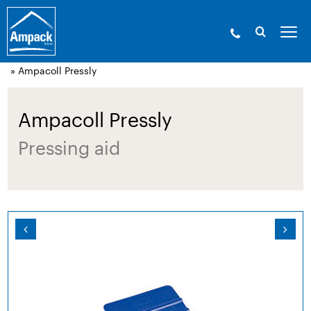
Ampack - The building shell experts. Since
1946.
»
Products
»
Adhesive technology and
accessories
»
Accessories
» Ampacoll Pressly
Ampacoll Pressly
Pressing aid