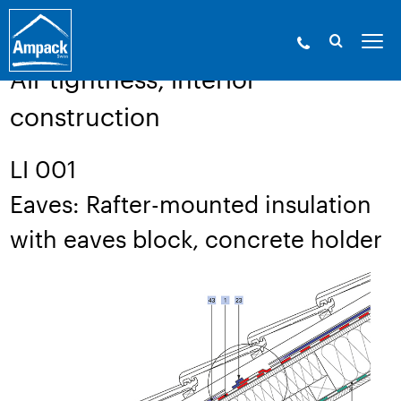
Ampack - The building shell experts. Since
1946.
»
Service
»
Technical drawings
Air tightness, interior
construction
LI 001
Eaves: Rafter-mounted insulation
with eaves block, concrete holder