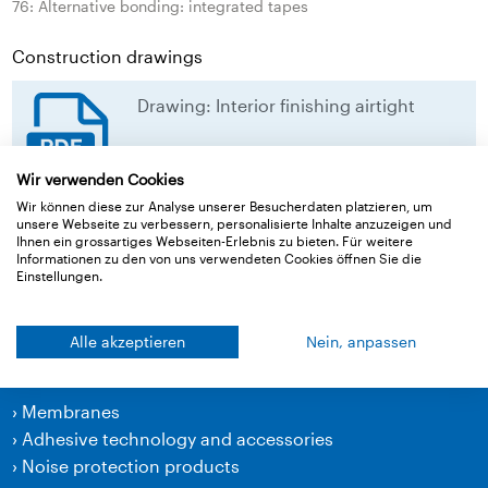
76: Alternative bonding: integrated tapes
Construction drawings
Drawing: Interior finishing airtight
Drawing: Interior finishing airtight
Wir verwenden Cookies
download
Wir können diese zur Analyse unserer Besucherdaten platzieren, um
unsere Webseite zu verbessern, personalisierte Inhalte anzuzeigen und
Ihnen ein grossartiges Webseiten-Erlebnis zu bieten. Für weitere
Informationen zu den von uns verwendeten Cookies öffnen Sie die
Back to overview
Einstellungen.
Alle akzeptieren
Nein, anpassen
Products
›
Membranes
›
Adhesive technology and accessories
›
Noise protection products