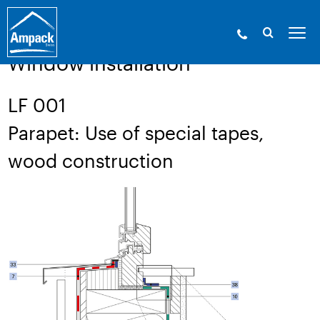
Ampack - The building shell experts. Since
1946.
»
Service
»
Technical drawings
Window installation
LF 001
Parapet: Use of special tapes,
wood construction