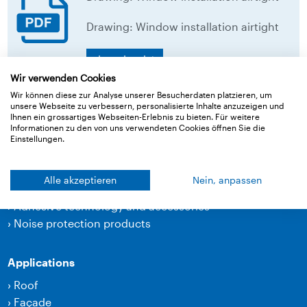
Drawing: Window installation airtight
download
Wir verwenden Cookies
Wir können diese zur Analyse unserer Besucherdaten platzieren, um
Back to overview
unsere Webseite zu verbessern, personalisierte Inhalte anzuzeigen und
Ihnen ein grossartiges Webseiten-Erlebnis zu bieten. Für weitere
Informationen zu den von uns verwendeten Cookies öffnen Sie die
Einstellungen.
Products
Alle akzeptieren
Nein, anpassen
›
Membranes
›
Adhesive technology and accessories
›
Noise protection products
Applications
›
Roof
›
Façade